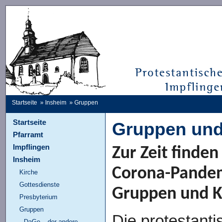
Startseite
»
Insheim
» Gruppen
Startseite
Gruppen und
Pfarramt
Impflingen
Zur Zeit finde
Insheim
Corona-Pandem
Kirche
Gottesdienste
Gruppen und Kr
Presbyterium
Gruppen
Die protestanti
DaGo – der andere